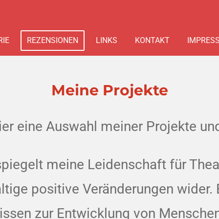
RIE
REZENSIONEN
LINKS
KONTAKT
IMPRES
Meine Projekte
ier eine Auswahl meiner Projekte un
spiegelt meine Leidenschaft für Th
ige positive Veränderungen wider. E
wissen zur Entwicklung von Mensch