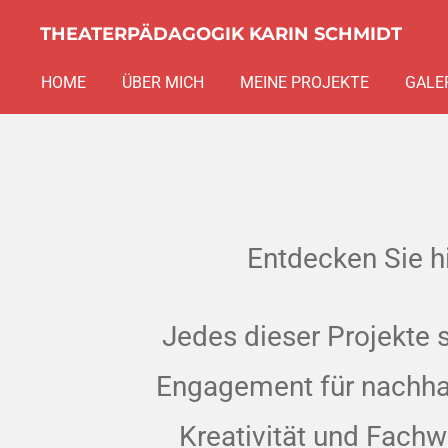
Zum
THEATERPÄDAGOGIK KARIN SCHMIDT
Hauptinhalt
HOME
ÜBER MICH
MEINE PROJEKTE
GALE
springen
Entdecken Sie h
Jedes dieser Projekte 
Engagement für nachhalt
Kreativität und Fach